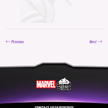
2026
06/16/2026
Balance Update: June 11,
2026
06/11/2026
New Season: Marvel
Beach Bash
05/28/2026
Previous
Next
Balance Update: May
21st, 2026
05/21/2026