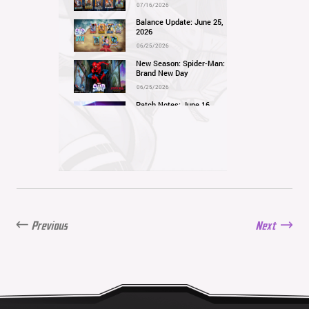
07/16/2026
Balance Update: June 25,
2026
06/25/2026
New Season: Spider-Man:
Brand New Day
06/25/2026
Patch Notes: June 16,
2026
06/16/2026
Balance Update: June 11,
2026
06/11/2026
New Season: Marvel
Beach Bash
05/28/2026
Previous
Next
Balance Update: May
21st, 2026
05/21/2026